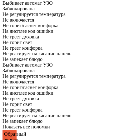
Выбивает автомат УЗО
Заблокирована
Не регулируется температура
Не включается
Не горит/гаснет конфорка
На дисплее код ошибки
Не греет духовка
Не горит свет
Не греет конфорка
Не реагирует на касание панель
Не запекает блюдо
Выбивает автомат УЗО
Заблокирована
Не регулируется температура
Не включается
Не горит/гаснет конфорка
На дисплее код ошибки
Не греет духовка
Не горит свет
Не греет конфорка
Не реагирует на касание панель
Не запекает блюдо
Показать все поломки
Обратный
звонок