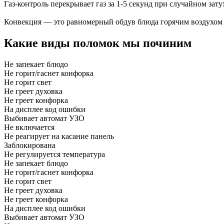
Газ-контроль перекрывает газ за 1-5 секунд при случайном зат
Конвекция — это равномерный обдув блюда горячим воздухом о
Какие виды поломок мы починим
Не запекает блюдо
Не горит/гаснет конфорка
Не горит свет
Не греет духовка
Не греет конфорка
На дисплее код ошибки
Выбивает автомат УЗО
Не включается
Не реагирует на касание панель
Заблокирована
Не регулируется температура
Не запекает блюдо
Не горит/гаснет конфорка
Не горит свет
Не греет духовка
Не греет конфорка
На дисплее код ошибки
Выбивает автомат УЗО