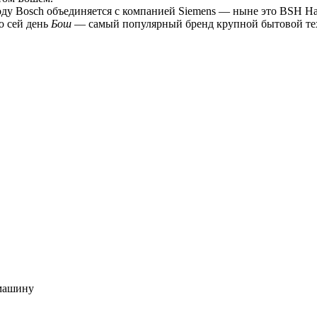
году Bosch объединяется с компанией Siemens — ныне это BSH H
о сей день
Бош
— самый популярный бренд крупной бытовой те
 машину