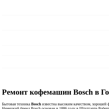
Ремонт кофемашин Bosch в Г
Бытовая техника
Bosch
известна высоким качеством, хорошей 
Немецкий бренд Bosch основан в 1886 году в Штутгарте Робер