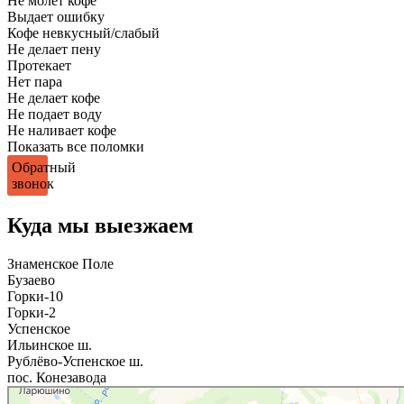
Не молет кофе
Выдает ошибку
Кофе невкусный/слабый
Не делает пену
Протекает
Нет пара
Не делает кофе
Не подает воду
Не наливает кофе
Показать все поломки
Обратный
звонок
Куда мы выезжаем
Знаменское Поле
Бузаево
Горки-10
Горки-2
Успенское
Ильинское ш.
Рублёво-Успенское ш.
пос. Конезавода