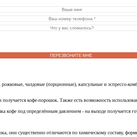
, рожковые, чалдовые (порционные), капсульные и эспрессо-ко
олучается кофе-порошок. Также есть возможность использовани
а кофе под определённым давлением - на выходе получается г
ика, они существенно отличаются по химическому составу, форме,