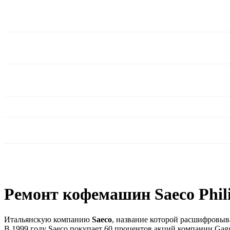
Ремонт кофемашин Saeco Phili
Итальянскую компанию
Saeco
, название которой расшифровыв
В 1999 году Saeco покупает 60 процентов акций компании Gagg